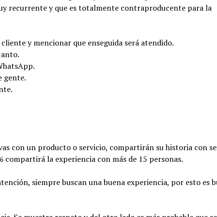
y recurrente y que es totalmente contraproducente para la
 cliente y mencionar que enseguida será atendido.
tanto.
 WhatsApp.
e gente.
nte.
ivas con un producto o servicio, compartirán su historia con se
3% compartirá la experiencia con más de 15 personas.
la atención, siempre buscan una buena experiencia, por esto es 
ncia. Se muestra respeto y del otro lado es más probable que se