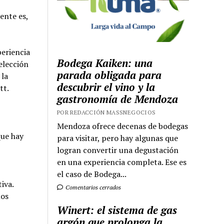
ente es,
periencia
Bodega Kaiken: una
elección
parada obligada para
 la
descubrir el vino y la
tt.
gastronomía de Mendoza
POR REDACCIÓN MASSNEGOCIOS
Mendoza ofrece decenas de bodegas
que hay
para visitar, pero hay algunas que
logran convertir una degustación
en una experiencia completa. Ese es
el caso de Bodega...
iva.
Comentarios cerrados
los
Winert: el sistema de gas
argón que prolonga la