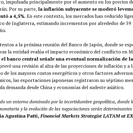
ro, impulsada principalmente por el aumento en los precios de
rán. Por su parte,
la inflación subyacente se moderó levem
entó a 4,5%.
En este contexto, los mercados han reducido lig
anco de Inglaterra, estimando incrementos por alrededor de 39
ño.
atentos a la próxima reunión del Banco de Japón, donde se esp
ras la entidad evalúa el impacto económico del conflicto en M
e el banco central señale una eventual normalización de la
prevé una revisión al alza de las proyecciones de inflación y a l
to de los mayores costos energéticos y otros factores adversos
ómicos, las exportaciones japonesas registraron su séptimo me
ida demanda desde China y economías del sudeste asiático.
do un entorno dominado por la incertidumbre geopolítica, donde l
 monetaria y la evolución de las negociaciones serán determinantes
a Agustina Patti,
Financial Markets Strategist LATAM at 