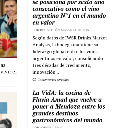
se posiciona por sexto año
consecutivo como el vino
argentino N°1 en el mundo
en valor
POR REDACCIÓN MASSNEGOCIOS
Según datos de IWSR Drinks Market
Analysis, la bodega mantiene su
liderazgo global entre los vinos
argentinos en valor, consolidando
sas
tres décadas de crecimiento,
vivir el
innovación...
Comentarios cerrados
La VidA: la cocina de
Flavia Amad que vuelve a
poner a Mendoza entre los
grandes destinos
gastronómicos del mundo
POR ANDREA MAS