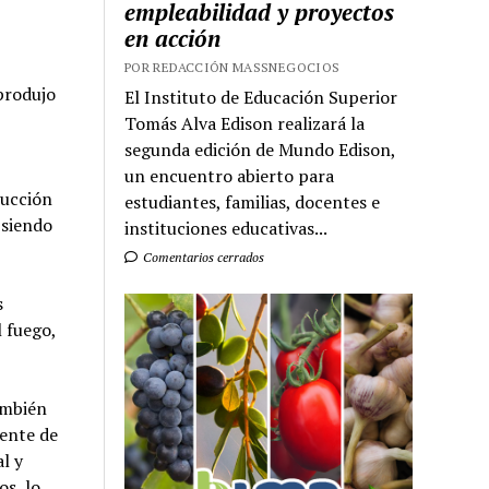
empleabilidad y proyectos
en acción
POR REDACCIÓN MASSNEGOCIOS
produjo
El Instituto de Educación Superior
Tomás Alva Edison realizará la
segunda edición de Mundo Edison,
un encuentro abierto para
rucción
estudiantes, familias, docentes e
 siendo
instituciones educativas...
Comentarios cerrados
s
l fuego,
ambién
dente de
l y
os, lo