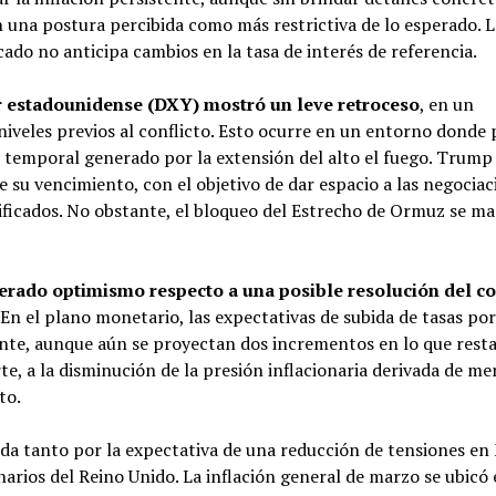
 una postura percibida como más restrictiva de lo esperado. L
ado no anticipa cambios en la tasa de interés de referencia.
r estadounidense (DXY) mostró un leve retroceso
, en un
veles previos al conflicto. Esto ocurre en un entorno donde 
io temporal generado por la extensión del alto el fuego. Trum
 su vencimiento, con el objetivo de dar espacio a las negociaci
ficados. No obstante, el bloqueo del Estrecho de Ormuz se m
ado optimismo respecto a una posible resolución del co
 En el plano monetario, las expectativas de subida de tasas po
te, aunque aún se proyectan dos incrementos en lo que resta
te, a la disminución de la presión inflacionaria derivada de m
to.
cida tanto por la expectativa de una reducción de tensiones en
narios del Reino Unido. La inflación general de marzo se ubicó