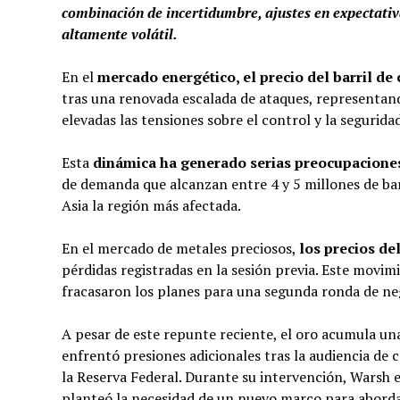
combinación de incertidumbre, ajustes en expectativa
altamente volátil.
En el
mercado energético, el precio del barril de
tras una renovada escalada de ataques, representand
elevadas las tensiones sobre el control y la segurid
Esta
dinámica ha generado serias preocupacione
de demanda que alcanzan entre 4 y 5 millones de bar
Asia la región más afectada.
En el mercado de metales preciosos,
los precios d
pérdidas registradas en la sesión previa. Este movimi
fracasaron los planes para una segunda ronda de ne
A pesar de este repunte reciente, el oro acumula una
enfrentó presiones adicionales tras la audiencia de
la Reserva Federal. Durante su intervención, Warsh
planteó la necesidad de un nuevo marco para abordar 