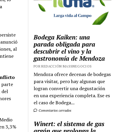
a
persiste
Bodega Kaiken: una
p anunció
parada obligada para
ones, al
descubrir el vino y la
antiene
gastronomía de Mendoza
POR REDACCIÓN MASSNEGOCIOS
Mendoza ofrece decenas de bodegas
nflicto
para visitar, pero hay algunas que
r parte
logran convertir una degustación
 del
en una experiencia completa. Ese es
enores
el caso de Bodega...
Comentarios cerrados
 Medio
Winert: el sistema de gas
 en 3,3%
argón que prolonga la