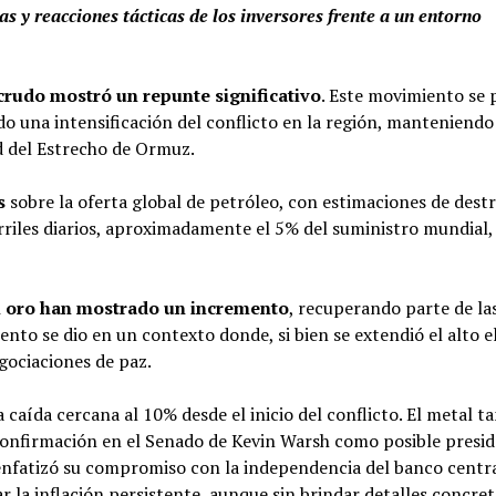
s y reacciones tácticas de los inversores frente a un entorno
 crudo mostró un repunte significativo
. Este movimiento se 
o una intensificación del conflicto en la región, manteniendo
ad del Estrecho de Ormuz.
s
sobre la oferta global de petróleo, con estimaciones de dest
riles diarios, aproximadamente el 5% del suministro mundial,
el oro han mostrado un incremento
, recuperando parte de la
ento se dio en un contexto donde, si bien se extendió el alto e
gociaciones de paz.
 caída cercana al 10% desde el inicio del conflicto. El metal t
 confirmación en el Senado de Kevin Warsh como posible presi
 enfatizó su compromiso con la independencia del banco centra
la inflación persistente, aunque sin brindar detalles concret