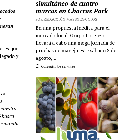
simultáneo de cuatro
marcas en Chacras Park
tacados
e
POR REDACCIÓN MASSNEGOCIOS
eneran
En una propuesta inédita para el
mercado local, Grupo Lorenzo
llevará a cabo una mega jornada de
deres que
pruebas de manejo este sábado 8 de
 legado y
agosto,...
Comentarios cerrados
eva
os
 nuestra
6 busca
sformando