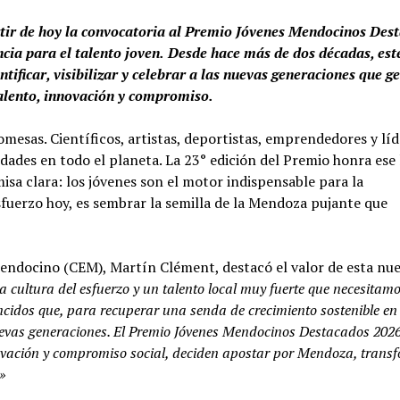
ir de hoy la convocatoria al Premio Jóvenes Mendocinos Des
cia para el talento joven.
Desde hace más de dos décadas, est
tificar, visibilizar y celebrar a las nuevas generaciones que g
talento, innovación y compromiso.
mesas. Científicos, artistas, deportistas, emprendedores y lí
dades en todo el planeta. La 23° edición del Premio honra ese
isa clara: los jóvenes son el motor indispensable para la
fuerzo hoy, es sembrar la semilla de la Mendoza pujante que
Mendocino (CEM), Martín Clément, destacó el valor de esta nu
ultura del esfuerzo y un talento local muy fuerte que necesitam
idos que, para recuperar una senda de crecimiento sostenible en
 nuevas generaciones. El Premio Jóvenes Mendocinos Destacados 202
nnovación y compromiso social, deciden apostar por Mendoza, tran
»