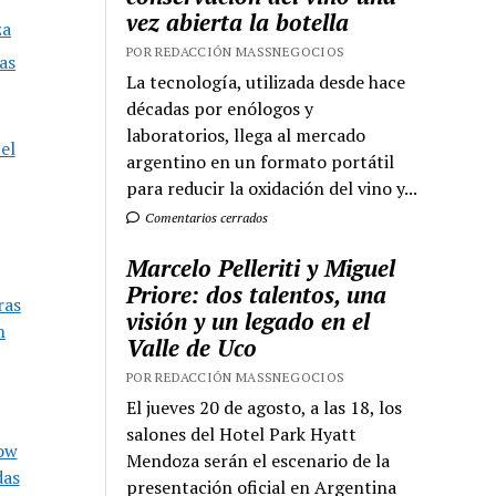
vez abierta la botella
za
POR REDACCIÓN MASSNEGOCIOS
as
La tecnología, utilizada desde hace
décadas por enólogos y
laboratorios, llega al mercado
el
argentino en un formato portátil
para reducir la oxidación del vino y...
Comentarios cerrados
Marcelo Pelleriti y Miguel
Priore: dos talentos, una
ras
visión y un legado en el
n
Valle de Uco
POR REDACCIÓN MASSNEGOCIOS
El jueves 20 de agosto, a las 18, los
salones del Hotel Park Hyatt
how
Mendoza serán el escenario de la
das
presentación oficial en Argentina