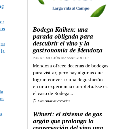
ng
er
cos
Bodega Kaiken: una
parada obligada para
descubrir el vino y la
sos
gastronomía de Mendoza
 la
POR REDACCIÓN MASSNEGOCIOS
Mendoza ofrece decenas de bodegas
para visitar, pero hay algunas que
logran convertir una degustación
en una experiencia completa. Ese es
la
el caso de Bodega...
os
Comentarios cerrados
Winert: el sistema de gas
na
argón que prolonga la
conservación del vino una