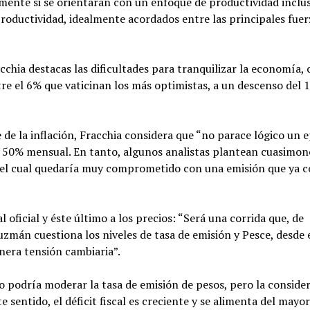
vamente si se orientaran con un enfoque de productividad inclus
roductividad, idealmente acordados entre las principales fuer
chia destacas las dificultades para tranquilizar la economía,
tre el 6% que vaticinan los más optimistas, a un descenso del 
 de la inflación, Fracchia considera que “no parace lógico un 
l 50% mensual. En tanto, algunos analistas plantean cuasimon
so el cual quedaría muy comprometido con una emisión que ya
 oficial y éste último a los precios: “Será una corrida que, de
uzmán cuestiona los niveles de tasa de emisión y Pesce, desde 
nera tensión cambiaria”.
co podría moderar la tasa de emisión de pesos, pero la conside
e sentido, el déficit fiscal es creciente y se alimenta del mayo