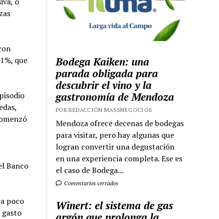
iva, o
zas
 con
11%, que
Bodega Kaiken: una
parada obligada para
descubrir el vino y la
episodio
gastronomía de Mendoza
edas,
POR REDACCIÓN MASSNEGOCIOS
 comenzó
Mendoza ofrece decenas de bodegas
para visitar, pero hay algunas que
logran convertir una degustación
en una experiencia completa. Ese es
el Banco
el caso de Bodega...
Comentarios cerrados
ra poco
Winert: el sistema de gas
r gasto
argón que prolonga la