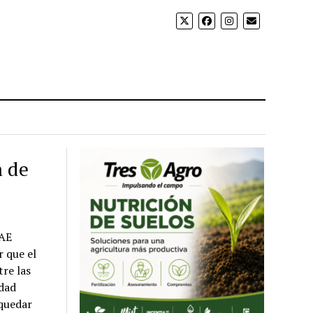
a de
IAE
r que el
re las
idad
 quedar