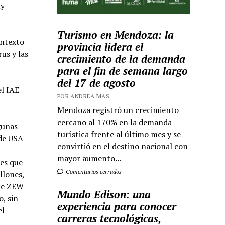
uy
Turismo en Mendoza: la
ontexto
provincia lidera el
us y las
crecimiento de la demanda
para el fin de semana largo
del 17 de agosto
l IAE
POR ANDREA MAS
Mendoza registró un crecimiento
cercano al 170% en la demanda
gunas
turística frente al último mes y se
 de USA
convirtió en el destino nacional con
mayor aumento...
es que
Comentarios cerrados
llones,
ice ZEW
Mundo Edison: una
, sin
experiencia para conocer
el
carreras tecnológicas,