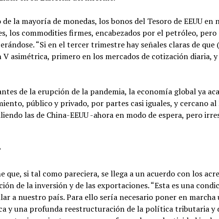
to de la mayoría de monedas, los bonos del Tesoro de EEUU en n
es, los commodities firmes, encabezados por el petróleo, pero 
erándose. “Si en el tercer trimestre hay señales claras de que (
 V asimétrica, primero en los mercados de cotización diaria, y
 antes de la erupción de la pandemia, la economía global ya ac
nto, público y privado, por partes casi iguales, y cercano a
aliendo las de China-EEUU -ahora en modo de espera, pero irre
?
 que, si tal como pareciera, se llega a un acuerdo con los acr
ión de la inversión y de las exportaciones. “Esta es una condi
lar a nuestro país. Para ello sería necesario poner en marcha
ca y una profunda reestructuración de la política tributaria y 