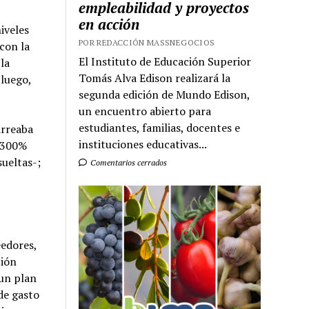
empleabilidad y proyectos
en acción
iveles
POR REDACCIÓN MASSNEGOCIOS
con la
El Instituto de Educación Superior
la
Tomás Alva Edison realizará la
 luego,
segunda edición de Mundo Edison,
un encuentro abierto para
estudiantes, familias, docentes e
arreaba
instituciones educativas...
l 300%
sueltas-;
Comentarios cerrados
eedores,
ción
 un plan
de gasto