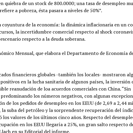
en quiebra de un stock de 800.0000; una tasa de desempleo m
 refiere a pobreza, ésta pasara a niveles de 50%”.
 la coyuntura de la economía: la dinámica inflacionaria en un c
cursos, la incertidumbre comercial respecto al shock coronavir
escenario respecto a la deuda soberana.
onómico Mensual, que elabora el Departamento de Economía de
ados financieros globales -también los locales- mostraron al
sitivos en la lucha sanitaria de algunos países, la inversión
sible reanudación de loa acuerdos comerciales con China. “Sin
en predominando los números negativos, con algunas excepcion
ión de los pedidos de desempleo en los EEUU (de 2,69 a 2,44 mi
), la suba del petróleo y la sorprendente recuperación del índ
 los valores de los últimos cinco años. Respecto del desempleo
upación en los EEUU llegaría a 25%, un gran salto respecto d
Llach en su Editorial del informe.