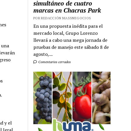
simultáneo de cuatro
marcas en Chacras Park
POR REDACCIÓN MASSNEGOCIOS
nes
En una propuesta inédita para el
mercado local, Grupo Lorenzo
llevará a cabo una mega jornada de
e una
pruebas de manejo este sábado 8 de
llevarán
agosto,...
greso
Comentarios cerrados
os
.
d y el
l Ieral