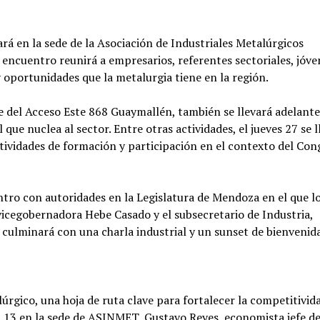
ará en la sede de la Asociación de Industriales Metalúrgicos
 encuentro reunirá a empresarios, referentes sectoriales, jóve
y oportunidades que la metalurgia tiene en la región.
e del Acceso Este 868 Guaymallén, también se llevará adelant
ue nuclea al sector. Entre otras actividades, el jueves 27 se 
ctividades de formación y participación en el contexto del Con
ntro con autoridades en la Legislatura de Mendoza en el que l
icegobernadora Hebe Casado y el subsecretario de Industria,
 culminará con una charla industrial y un sunset de bienvenida
úrgico, una hoja de ruta clave para fortalecer la competitivida
a 13 en la sede de ASINMET, Gustavo Reyes, economista jefe de