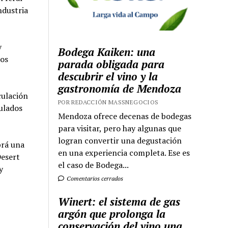
ndustria
y
Bodega Kaiken: una
sos
parada obligada para
descubrir el vino y la
gastronomía de Mendoza
culación
POR REDACCIÓN MASSNEGOCIOS
culados
Mendoza ofrece decenas de bodegas
para visitar, pero hay algunas que
logran convertir una degustación
brá una
en una experiencia completa. Ese es
Desert
el caso de Bodega...
y
Comentarios cerrados
Winert: el sistema de gas
argón que prolonga la
conservación del vino una