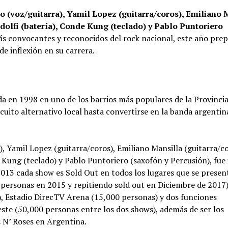
o (voz/guitarra), Yamil Lopez (guitarra/coros), Emiliano 
andolfi (batería), Conde Kung (teclado) y Pablo Puntoriero
s convocantes y reconocidos del rock nacional, este año pre
e inflexión en su carrera.
da en 1998 en uno de los barrios más populares de la Provinci
rcuito alternativo local hasta convertirse en la banda argenti
, Yamil Lopez (guitarra/coros), Emiliano Mansilla (guitarra/co
de Kung (teclado) y Pablo Puntoriero (saxofón y Percusión), fue
l 2013 cada show es Sold Out en todos los lugares que se presen
0 personas en 2015 y repitiendo sold out en Diciembre de 2017)
), Estadio DirecTV Arena (15,000 personas) y dos funciones
ste (50,000 personas entre los dos shows), además de ser los
 N’ Roses en Argentina.