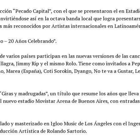
ción “Pecado Capital”, con el que se presentaron el en Estadi
nvirtiéndose así en la octava banda local que logra presentar
os más reconocidos por Artistas internacionales en Latinoamér
so – 20 Años Celebrando”.
de varios países participan en las nuevas versiones de las can
illagra, Jimmy Rip y el mismo Rolo. Tiene como invitados a Pe
o, Marea (España), Coti Sorokin, Dyango, No te va a Gustar, Le
“Giras y madrugadas”, un título que resume los años que lleva 
el nuevo estadio Movistar Arena de Buenos Aires, con entradas
ado y masterizado en Igloo Music de Los Ángeles con el Inge
ducción Artística de Rolando Sartorio.