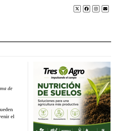
orma de
pueden
enir el