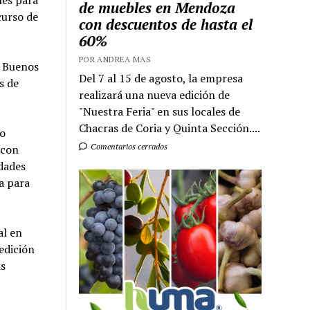
les para
de muebles en Mendoza
curso de
con descuentos de hasta el
60%
POR ANDREA MAS
e Buenos
Del 7 al 15 de agosto, la empresa
s de
realizará una nueva edición de
"Nuestra Feria" en sus locales de
Chacras de Coria y Quinta Sección....
jo
Comentarios cerrados
 con
idades
a para
al en
edición
as