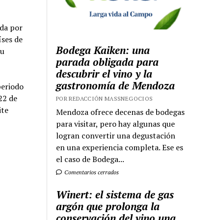
ada por
íses de
Bodega Kaiken: una
su
parada obligada para
descubrir el vino y la
gastronomía de Mendoza
periodo
22 de
POR REDACCIÓN MASSNEGOCIOS
ite
Mendoza ofrece decenas de bodegas
para visitar, pero hay algunas que
logran convertir una degustación
en una experiencia completa. Ese es
el caso de Bodega...
Comentarios cerrados
Winert: el sistema de gas
argón que prolonga la
conservación del vino una