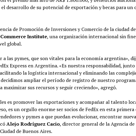
con el premio más alto de AR$ 1.800.000, y beneficios adiciona
 el desarrollo de su potencial de exportación y becas para un 
Agencia de Promoción de Inversiones y Comercio de la ciudad d
eCommerce Institute
, una organización internacional sin fine
vel global.
a las pymes, que son vitales para la economía argentina», di
edEx Express en Argentina. «Es nuestra responsabilidad, junto
cilitando la logística internacional y eliminando las complej
ue decidimos ampliar el período de registro de nuestro program
 maximizar sus recursos y seguir creciendo», agregó.
les es promover las exportaciones y acompañar al talento loc
 eso, es un orgullo enorme ser socios de FedEx en esta primera 
endedores y pymes a que puedan evolucionar, encontrar nuev
acó
Alejo Rodríguez Cacio
, director general de la Agencia de
 Ciudad de Buenos Aires.