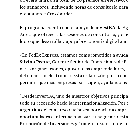
ofrecerá una bolsa total de 10 premios en efectivo, 
los ganadores, incluyendo horas de consultoría para
e-commerce Crossborder.
El programa cuenta con el apoyo de
investBA
, la 
Aires, que ofrecerá las sesiones de consultoría, y el
lucro que desarrolla y apoya la economía digital a ni
«En FedEx Express, estamos comprometidos a ayudar 
Silvina Prette
, Gerente Senior de Operaciones de F
otras organizaciones, apoyar a los emprendedores, fa
del comercio electrónico. Esta es la razón por la q
permitir que más empresas participen, ayudándolas a
“Desde investBA, uno de nuestros objetivos principa
todo su recorrido hacia la internacionalización. Por
argentina del concurso que busca potenciar a empr
oportunidades e internacionalizar su negocio» dest
Promoción de Inversiones y Comercio Exterior de la