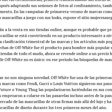
después adaptando sus sesiones de fotos al confinamiento, tamb
emento. En las campañas de primavera-verano de marcas com
 mascarillas a juego con sus looks, expone el sitio mujeresase
n a la venta en sus tiendas online, aunque es probable que pr
scarillas se está convirtiendo en un producto interesante a niv
a clasificación trimestral de las marcas y los artículos más po
flechas de Off-White fue el producto para hombre más popular 
tiendas de todo el mudo, ahora se revende online a un precio 
so de Off-White no es único: en ese periodo las búsquedas de mas
ar no son ninguna novedad. Off-White fue una de las primeras
as marcas como Fendi, Gucci o Louis Vuitton siguieron sus paso
, Future o Young Thug las popularizaron luciéndolas en sus con
as empezaron a colarse en las pasarelas incluso antes de la pa
rcado de las mascarillas de otras firmas más allá del lujo y ha
arillas de diseño durante los tres primeros meses del año.