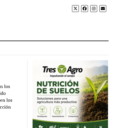
n los
ido
en los
ección