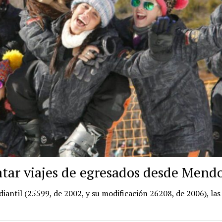
atar viajes de egresados desde Mend
iantil (25599, de 2002, y su modificación 26208, de 2006), las