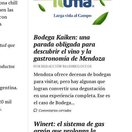
na chill
uen las
 con
s
Bodega Kaiken: una
parada obligada para
itud que
descubrir el vino y la
gastronomía de Mendoza
roductos
POR REDACCIÓN MASSNEGOCIOS
Mendoza ofrece decenas de bodegas
para visitar, pero hay algunas que
gentina.
logran convertir una degustación
en una experiencia completa. Ese es
20 mil
el caso de Bodega...
.
Comentarios cerrados
Winert: el sistema de gas
argón que prolonga la