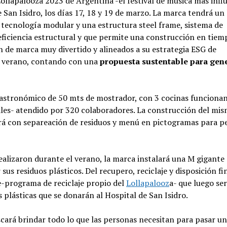
ollapalooza 2023 de Argentina -el festival de música más infl
San Isidro, los días 17, 18 y 19 de marzo. La marca tendrá un 
tecnología modular y una estructura steel frame, sistema de
 eficiencia estructural y que permite una construcción en tiem
 de marca muy divertido y alineados a su estrategia ESG de
el verano, contando con una
propuesta sustentable para gen
astronómico de 50 mts de mostrador, con 3 cocinas funciona
ales- atendido por 320 colaboradores. La construcción del mis
rá con separeación de residuos y menú en pictogramas para p
alizaron durante el verano, la marca instalará una M gigante
s residuos plásticos. Del recupero, reciclaje y disposición fi
-programa de reciclaje propio del
Lollapalooz
a- que luego se
plásticas que se donarán al Hospital de San Isidro.
cará brindar todo lo que las personas necesitan para pasar u