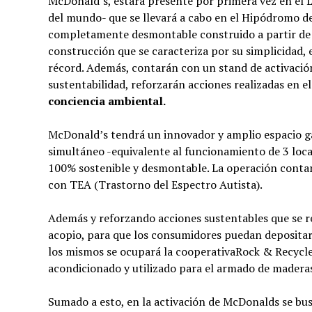
McDonald’s, estará presente por primera vez en el L
del mundo- que se llevará a cabo en el Hipódromo de 
completamente desmontable construido a partir de 
construcción que se caracteriza por su simplicidad,
récord. Además, contarán con un stand de activación
sustentabilidad, reforzarán acciones realizadas en 
conciencia ambiental.
McDonald’s tendrá un innovador y amplio espacio g
simultáneo -equivalente al funcionamiento de 3 loc
100% sostenible y desmontable. La operación conta
con TEA (Trastorno del Espectro Autista).
Además y reforzando acciones sustentables que se re
acopio, para que los consumidores puedan depositar su
los mismos se ocupará la cooperativaRock & Recycle
acondicionado y utilizado para el armado de maderas 
Sumado a esto, en la activación de McDonalds se bus