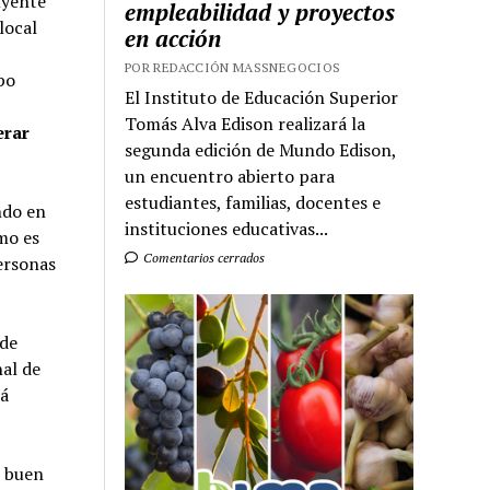
uyente
empleabilidad y proyectos
local
en acción
POR REDACCIÓN MASSNEGOCIOS
po
El Instituto de Educación Superior
Tomás Alva Edison realizará la
erar
segunda edición de Mundo Edison,
un encuentro abierto para
estudiantes, familias, docentes e
ndo en
instituciones educativas...
mo es
Comentarios cerrados
ersonas
 de
nal de
rá
n buen