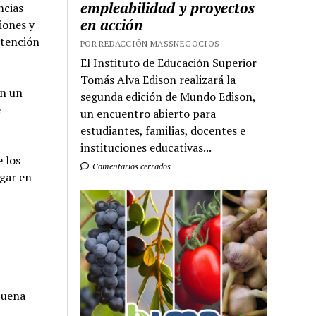
empleabilidad y proyectos
ncias
en acción
iones y
atención
POR REDACCIÓN MASSNEGOCIOS
El Instituto de Educación Superior
Tomás Alva Edison realizará la
on un
segunda edición de Mundo Edison,
e
un encuentro abierto para
estudiantes, familias, docentes e
instituciones educativas...
 los
Comentarios cerrados
ugar en
buena