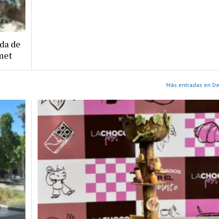
da de
rmet
Más entradas en D