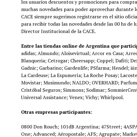
los usuarios descuentos y promociones para comprar
muchas novedades para poder aprovechar durante los 
CACE siempre sugerimos registrarse en el sitio oficia
para recibir todas las novedades desde las 00 hs de
Director Institucional de la CACE.
Entre las tiendas online de Argentina que partici
adidas; Almundo; Aloisevirtual; Arcor en Casa; Ar
Blanqueria; Cetrogar; Cheersapp; Coppel; Dafiti; De
Gadnic; Garbarino; Gardenlife; PSfarma; Hendel; iún
La Cardeuse; La Espumería; La Roche Posay; Lacos
Movistar; Musimundo; NALDO; OVERHARD; Parfumeri
Cristóbal Seguros; Simmons; Sodimac; SommierCent
Universal Assistance; Venex; Vichy; Whirlpool.
Otras empresas participantes:
0800 Don Rouch; 101dB Argentina; 47Street; 4ASPAS; 5Ways; A2; Abaco; Academia; Numen; Add Travel Group; Admit One; Advanced; Aéropostale; AFS; Agrupate; Marketplace; AIRE objetos decorativos; AKIABARA; AL COSTO CALZADO; Alberto Batic; AliShop; ALLO MARTINEZ; ALPINE SKATE; ALTO RANCHO; Alvear on line; AMA Hogar; Amalfi; AMBER Home Collections; American Express; AMPHORA; Amsterdam Love Store; Answer Seguros; Antuan Joyerias; Apapachos; Aqua; ARAESTE; ARAQUINA; Arrichetta SA; Asegura Tu Viaje; ATHIX; Atma; ATOM PROTECT; ATOMIK; Atrápalo; Aurelia Estampas; Authogar; AVANTRIP; Aveno; Avon; AYRES; B+D; babycottons; BAIRES4; Bakaru,; Jugueteria Digital; Banghó; Barbershop; Batistella; BAZHARS; beauty24; Bensimon; Bercovich; Bergallo y Pastrone; BERNARDA HOME & GARDEN; BGH; BIALCOHOL; Bicicletas TopMega; Bigbox; BILLABONG ARGENTINA; BILLIONZ; Binah Deco; Biotherm; Blaisten; Blanco Store; Blancoamor; Blanqueria Home; blaquè; Boating; Bodega Familia; Blanco; Bodega Familia Schroeder; Bodega Iaccarini; Bodega Lagarde; Bodega Piccolo; Banfi; Bodegas Bianchi; Bolton; Boton Pop; Bourbon; Bowen London; BP Soluciones; Eléctricas Confiables; Branca Store; Brandimia; Briganti; Bringeri Hogar; Brinquedos; Brishka; BROER; BROOKLYN RIDERS; Brooksfield; BROSS UNDERWEAR; Brums Deco; Brunetti Hermanos; BRW Argentina; Bubba Bags; Built New York; Bukito; BulFer; Buquebus; Burgues; Buttman Sex Shop; C&M; Café Delirante; Café Martínez; CALANDRA; calzado borsalino; CAMPERAS Y MALLAS; Cannon; Canotier Luxury Brands; Canterbury, Cardon; CAREFACTOR; Carestino; Caro Cuore; CASA DE VINOS MENDOZA; Casa Del Audio; Casa Elefante; CASA SILVIA; CASALTA; Castillo; Catalana Shoes; Cataleia; CECCHINI; CENTER HOGAR; Central de Pasajes; Centro Medico Barman; Cepa de Vinos; CF Rapid; Chakana Wines; Cheeky; Chelsea; CHENNA; CHENZI; Cherimoya Max Makeup; CHESTER FARMACIAS & PERFUMERÍAS; Chevrolet; Chilly; CinemarkHoyts; CITRONORTE; S.A; Clara Ibarguren; Clarín; Class life; Claudia M; Club Med; Coca-Cola; Codini electrodomesticos; Colchonería Ideal; Colchones Exclusivos; Colecciones La Nación; COLOMBRARO PLASTICOS; COLORSHOP; Columbia; COMERCIAL CMP; Como lo hacia la abuela; Como Quieres; COMPLOT; Compra Venta Mendoza; Compulider; Compumundo; Compunera; Corfam; Correo Argentino, Correo Compras; Cortinas Online; COZY SPORT; Craft Society; Crayola; Creaciones Reales; Creciendo; Cremas Caviahue; Cristálida; Crocs; Crow; Cruz del Sur; Cuanto Arte; CULTURAJEAN; Customs Ba; Cye Online; DAEWOO; DALEPLAY; DanyPlacard; Das Haus; Datasoft; DAYTONA; DC Shoes; De Las Ancestras; DELAOSTIA; Dellacasa; Dellepiane Spirits; Delsey Paris; Demotores.com; Depi4ever; Dermaglós; Descorcha; Desiderata; DeSillas; Despegar; Deturista.com; Deuñas; Devré; DIA online, el eCommerce de Supermercados DIA; DiabloSoy; DIADORA; Didácticos Corrientes; Dietetica Callao; Digital Zoom srl; Directv; Disco; DISCOBOLO; Distribelleza; DISTRIBUIDORA COQUETISIMA`S; Distribuidora Miler; Distripelu; DOCTOR CELULAR; Dolce; Domaine Bousquet; DOMOS DECORACION HOLISTICA; DORIAN; Dormicentro; Soñemos; Dormistore; Dove; Dreams Planet; Dribbling; Drinks & Co; DVIGI; Easy; EAU; THERMALE AVÉNE; ECLIPSIA SEX SHOP; ECO PARTY; ECOMODICO; Ecovacs; EDIFICOR; El Balcon; EL CLAN; EL DON; El Mundo Del Juguete; EL PALACIO DEL RODADO; Electro; Point; Electrolux; ELEMENT ARGENTINA; Elena Shoes; Elepants; EMI SRL; EMPORIO; DEPORTES; EN TU CASA online; Entre Dos Alfajores Premium; Enzo; Equipaje Urbano; EQUUS; Esdivertido.com; Esmeralda Joyas; Espacio Mi Luz; Espacity; Estancias Chiripa; Estelar – Colchones y Sommiers; EstiloSpa.com; Eucerin; Exosound; Expo Color; Extasy Collection; Eyelit; Facturante; Falabella; Familia Bercomat; Famusic; Farma365; Farmacia; Cuyo; Farmacia Del Pueblo; Farmacia Del Puente; Farmacia General Paz; Farmacia Pacheco; Farmacia Selma; Farmacia Vassallo; Farmacia zentner; Farmacias Belén; Farmacias Central Oeste; Farmacias Daniotti; Farmacias del Centro; Farmacias Del Pueblo; Farmacias Lider; Farmacias Patagónicas; Farmacias Ponte; Farmacias RED; Farmacias TKL; Farmacias Uomax; Farmacias y Perfumerías López; Farmalivery; FarmaPlus; Farmashop; Fava; FC hogar&deco; Felfort; Ferniplast; Ferraro; Ferreira Sport; Ferretería El Sótano; Fila Oficial; Finca Flichman; Fiorani Free Shop; FIT MARKET; FLY-HALF RUGBY STORE; FOCU; ortifit Pro; Foschia; Furukawa Electric; Furzai; GA.MA; ITALY; Gafa; GAMING-CIT