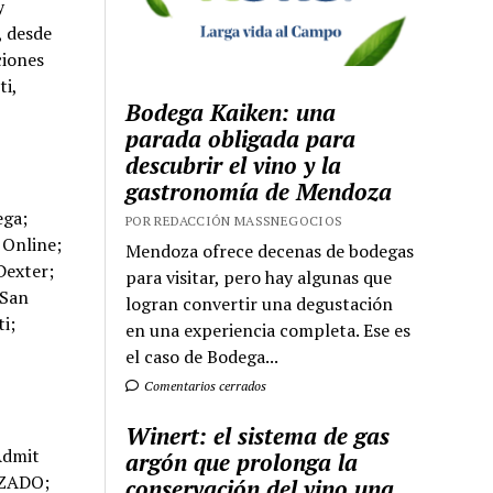
y
, desde
ciones
ti,
Bodega Kaiken: una
parada obligada para
descubrir el vino y la
gastronomía de Mendoza
ega;
POR REDACCIÓN MASSNEGOCIOS
 Online;
Mendoza ofrece decenas de bodegas
Dexter;
para visitar, pero hay algunas que
 San
logran convertir una degustación
i;
en una experiencia completa. Ese es
el caso de Bodega...
Comentarios cerrados
Winert: el sistema de gas
C Store; Riadigos; Riiing Teconologia movil; Ringo; Rochas; ROCKABRUJA.COM; Rodar Electric; Roller Market; Roma by Rochi; Rosen; Rossetti Deportes; Roxy; Rubinzal Culzoni Editores; SABEMOS DE ALMOHADAS; SABEMOS DE COLCHONES; SABEMOS DE ELECTRO; Sagitario; SALITRADA SWIMWEAR; Salming; Salud Global Farmacias & Perfumerias; Sampietro; Samsonite; Sancor Bebé 3; Sandra Selma Farmacias; SANTA; ANA FARMA; SANTACLARA; San
argón que prolonga la
conservación del vino una