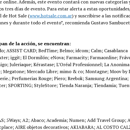
 online. Además, este evento contará con nuevas categorías 
tres días de evento. Para estar alerta a estas oportunidades
l de Hot Sale (
www.hotsale.com.ar
) y suscribirse a las notifica
 lunes y durante todo el evento”, recomienda Gustavo Sambucet
pan de la acción, se encuentran:
redo; ASSIST CARD; BedTime; Belmo; idcom; Calm; Casablanca
xter; iggit; El Dormilón; eNova; Farmacity; Farmaonline; Fráv
igo; Juleriaque; Kérastase; L’Oréal Professionnel; La Anonima
te; Megatone; Mercado Libre; mimo & co; Montagne; Moov by 
e.; Perfumerias Rouge; Piero; Reebok; Samsung Argentina;
er; SPORTING; StyleStore; Tienda Naranja; Tiendamia; Tuent
Y; Gamma herramientas; Gani; GAP HAUS; GarantiaYa; GARBARINO VIAJES; Garçon García; Garmin; Garnier; Gato Dumas Online; Geek Spot; GENOVA; GeoSpray Componentes Pulverización y Agricultura de Precisión; GEPETTO; ROPA PARA CHICOS; Get The Look; Giesso; Giorgio Armani; GIRO DIDACTICO; GLOSS; Gofriz; Gola; Gora Gora; GoSmart; Gourmand Food Hall; GPSMUNDO; Gran Sasso; Green Shop; Grido; Grimoldi; Grinnibe; GRISINO; GROWLER STORE; Grupo dietrich, Grupo Marquez; GRUPO RANDAZZO; GRUPO SARTI; Gusanito Kids; GUSPAMAR SA.; H.R.O Joyas; Harvey & Willy’s; HAY Marketing – Agencia de Marketing y Comercio Electrónico; Herencia Custom Garage; Herramientas Equus; Herramientas Pergamino; Heyas; HIDROLIT; Hiper Audio y Tv; Hiper Libertad; Home Collection S.A; HOME DECO; Home Kong; HOMEBRAND; HonkyTonk – The Brand of Rock; HOP; HTVS; Hub Travel; Humahuá; HURRA; Hush Puppies; ICBC Mall; Idea Hogar; Ideas Obelisco Bazar Boutique; ideasenfoto.com; Ideko; Iglufive; IN STORE; INADEMY Cursos OnLine; Incubando – Cursos; Indahaus; Indiastyle; INFINIT EYEWEAR; Ingrataweb; INSTITUTO CULTURAL ARGENTINO NORTEAMERICANO; INSTITUTO DE FORMACION PROFESIONAL NOA; Instituto Neone; InSum Store; INTEX; Isadora; Jaguarshoes; Jane Jones; JazmeenDeco; JDH; Jean Pierre – Ropa de Hombre; Jessica Kessel; Jmi Tienda de Muebles; John L. Cook; Joyas Gabena; JUGUETERIA PIZZICO; Jugueterías Cachavacha; Jugueterías Carrousel; Jumbo; Just For Sport; Kaira; Kale; Kappa; Karcher; Kavak; kaza; Kazuma; Keracasa; Keter; Kevingston; Key Biscayne; Kinderland Juguetes; Kioshi Footwear; KLORANE; Kobe; Beef Argentina; Kolors Odinroxs; Konjac Original & Coony; KOSIUKO; Kout; KOVIETA; kowloon; KRALICE; KSANA WINES / DURIGUTTI FAMILY WINEMAKERS; Kutral; L’Interdit; LA ALMOHADERIA; La Argentina; La Casa del Fitness; La Dolfina; La Franco; LA GACETA; La Leopolda; La Martina; La Médica Hogar/Informática/Telefonía; La Mejor Bodega; Online; LA NACION; La Santé; La Tienda Ferretera; LANCÔME; Landmark; Las Margaritas; LATAM Airlines; Latindomo; Laundry Jeans; LE UTTHE; Lecturita; LEDER HOME & DECO; LEGACY; Leloir Beauty Store; Lenovo; Lentesplus.com; Levian; Levis; Lezamapc; LG Electronics; Librenta; Libreria Contexto; Libus; Ligero; Lilis; Lilo White Shop; LimpiOnline; LITTLE AKIABARA; Lms Premium Store; LNG Olivieri – Concesionario Oficial Volkswagen; Locademia. Tiendas oficiales Racing Club; Logitech; Longvie S.A; Loreal Paris; Loveafrica Bikinis; LS2; LUCIANO MARRA; Luigi Bosca; Luli Cassio Muebles; Lure; LÜSQTOFF; Luz de Mar; Macchiato Capsulas; Macowens; Macro Premia; MADU; Mae Intimates; Mafer; Magher; Magna Store; MAISON PALOU; Maleducadas Shoes Store; Mall Don Bosco Home; MANIA-ELECTRONIC; Mantra Beauty; MAPFRE Seguros; Marcantonio Deportes; Marcas; Mariages Home; Marriott Bonvoy; Martínez Escalada; Mas Farmacias; MÁS QUE SILLAS; MÁS VISIÓN; Maschwitz Mall; Master Health; Materia; Maybelline; MC OPTICA; Me Extraña Araña; Media Naranja Market; Mega Sports, Melissa; Melto Colchones; Mercadian; Mercado Pago; MERLINO; Mexx computacion; MI CAMPO; MI FARMA; Mibú Make up; Michael Thonet; Midea Argentina; Mies Cosmeticos Gourmet; MIHRAN ALFOMBRA; Miller Joyeros; Mir Fitness – Accesorios Deportivos; MISPARRILLAS; MISHKA; Mistral; MOBILARG; ModaShop Patio Alvear; ModoMarket.com; Moebius Viajes; Moova; Morph; Motocity; Motologik; Mr Otto; Mucho Ámbar; Multipoint; Mundigea; Murillo; MY NAME IS MECHA; NAIF; Naíma; Naranja; Natalia Antolin; Natura Cosméticos; NATURAL DELI MARKET; Necxus Negocios Informaticos SA; Nescafé Dolce Gusto; Nestlé; Nestlé Nutrition; netclean; NEUMATICOS PONS; NEUMATICOS ROCCA; New Corp Medicina Estética; NEWSPORT; Nexon; NICKHARD; Nilda Barman; Nivea; NIXON ARGENTINA; Noblex; Norauto Argentina; Novatech Store; NOVOGAR; NUMERANDO; Nutrilon4; Nutrisuple; O’NEILL; Oakley; Objetos, OC SPORT; OCA; Offer; Oliovita; Olivia D; ON SPORTS; ONA SAEZ; OneClick; Open Sports; Openfarma; Oportunidades Vip; Oportutek S.A.; Óptica LOF; Opticas de Autos; Orbital, Origen; Cosmética Natural; Orígenes Seguros; Oscar Barbieri S.A.; OSX; OUTLET RODIA; OUTMALL; Owoko; Oxford Polo Club; Paco Garcia; Paddle Watch; Paezhnos; palkin; Paloma Clothes; PAMPA SHOP; Pandora; PARA TU CASA; Paradiñeiro Farmacias; Pardo; Parka Supply co.; Paruolo; Paseo Libertad Online; PASIONFAN; PASTALINDA; PATAGONIA CALIENTE VAJILLA; Pato Pampa, PedidosYa; Pelikan Argentina S.A.; Pelomania; PERFETTA; Perfumerías Ruiz y Roca; Perozzi e Hijo; PERRAMUS; Personal; Fibertel Cablevision; Petrios Colchones y Sommiers; Phi Phi Toys; Philco; Philips TV &; Sound; Pigmento; Pinturerías Ámbito; Pinturerías Miguel; Pinturerías Rosmar; Piñata; Pioppa; Pipbuk!; Pisano Pinturerías; Planetabb; PMTex; POLPOR; Portsaid; PreciosBajos.com; Prestigio; Previsora del Parana; Pritty Limón; Pro Audio Sur – Tienda de Audio Profesional; PRO Fitness Capacitaciones y Entrenamiento; PRO HOCKEY SHOP; PROTOTYPE; PRÜNE; PUNTO DIGITAL; Punto Hogar; PUNTO1; Puppis; Pura; Pura; Intimates; Quamo; Queen Juana; Quiksilver; RACING; Radio Sapienza; Raffe Perfumerías; RAIZ NEGRA; Ralph Lauren; Rama Somos; Rapsodia; Rayo Alto; RC Deportes; RECUPIE®; Red Sport; REEF; Regina Cosmetics; Rentacar.com.ar; REUSCH; Rever Pass; REVLON; Rex; RG